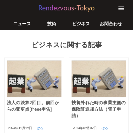
Rendezvous-Tokyo
ニュース
技術
ビジネス
お問合わせ
ビジネスに関する記事
法人の決算2回目。前回か
扶養外れた時の事業主側の
らの変更点[freee申告]
保険証返却方法（電子申
請）
2024年11月19日
はろー
2024年09月02日
はろー