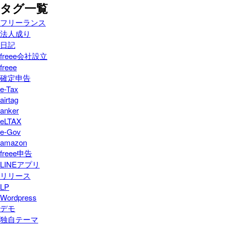
タグ一覧
フリーランス
法人成り
日記
freee会社設立
freee
確定申告
e-Tax
airtag
anker
eLTAX
e-Gov
amazon
freee申告
LINEアプリ
リリース
LP
Wordpress
デモ
独自テーマ