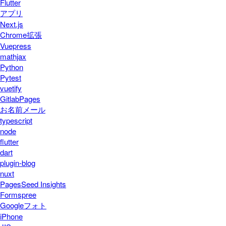
Flutter
アプリ
Next.js
Chrome拡張
Vuepress
mathjax
Python
Pytest
vuetify
GitlabPages
お名前メール
typescript
node
flutter
dart
plugin-blog
nuxt
PagesSeed Insights
Formspree
Googleフォト
iPhone