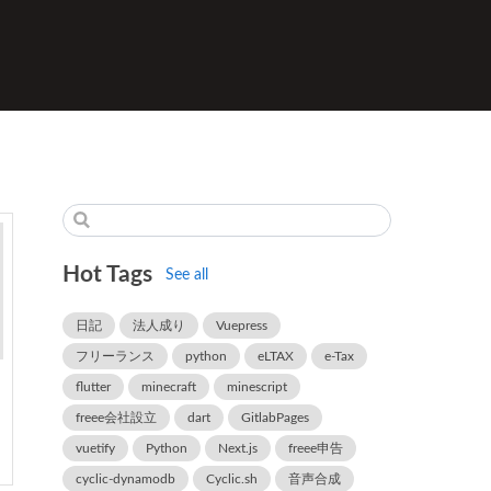
Hot Tags
See all
日記
法人成り
Vuepress
フリーランス
python
eLTAX
e-Tax
マ
flutter
minecraft
minescript
freee会社設立
dart
GitlabPages
vuetify
Python
Next.js
freee申告
cyclic-dynamodb
Cyclic.sh
音声合成