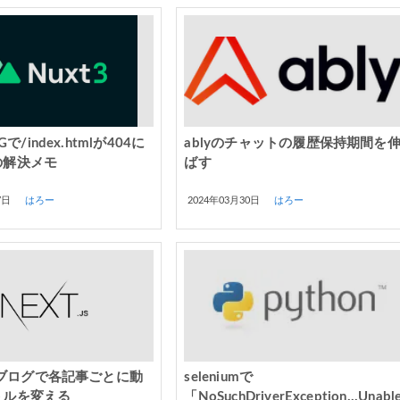
Gで/index.htmlが404に
ablyのチャットの履歴保持期間を
の解決メモ
ばす
7日
はろー
2024年03月30日
はろー
jsのブログで各記事ごとに動
seleniumで
トルを変える
「NoSuchDriverException...Unabl