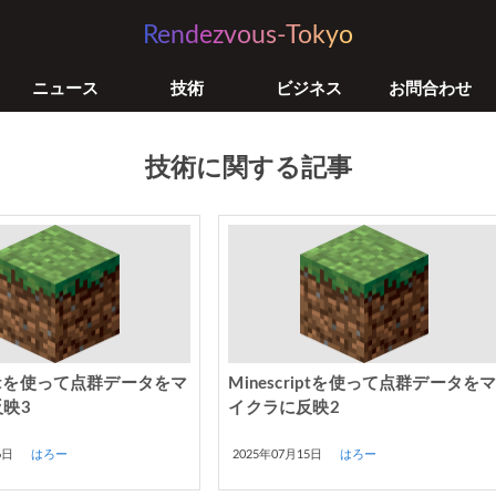
Rendezvous-Tokyo
ニュース
技術
ビジネス
お問合わせ
技術に関する記事
riptを使って点群データをマ
Minescriptを使って点群データを
映3
イクラに反映2
6日
はろー
2025年07月15日
はろー