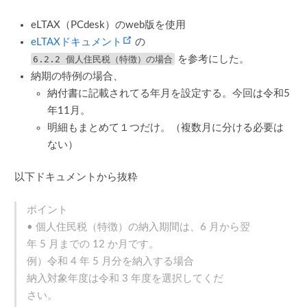
eLTAX（PCdesk）のweb版を使用
(opens new window)
eLTAXドキュメント
の
6.2.2 個人住民税（特徴）の場合
を参考にした。
納期の特例の場合、
納付書に記載されてる年月を設定する。今回は令和5
年11月。
明細もまとめて１つだけ。（複数月に分ける必要は
ない）
以下ドキュメントから抜粋
ポイント
• 個人住民税（特徴）の納入期間は、6 月から翌
年 5 月までの 12 か月です。
例）令和 4 年 5 月分を納入する場合
納入対象年度は令和 3 年度を選択してくだ
さい。