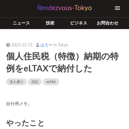
Rendezvous-Tokyo
ニュース
技術
ビジネス
お問合わせ
2023-12-15
はろー
in Tokyo
個人住民税（特徴）納期の特
例をeLTAXで納付した
法人成り
日記
eLTAX
自分用メモ。
やったこと