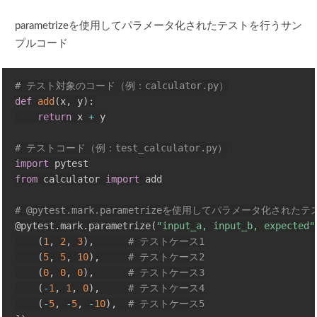
parametrizeを使用してパラメータ化されたテストを行うサン
プルコード
# テスト対象のコード（例：calculator.py）
def
add
(
x
,
 y
)
:
return
 x 
+
 y

# テストコード（例：test_calculator.py）
import
from
 calculator 
import
 add

# @pytest.mark.parametrizeを使用してパラメータ化された
@pytest
.
mark
.
parametrize
(
"input_a, input_b, expected"
(
1
,
2
,
3
)
,
# テストケース1
(
5
,
5
,
10
)
,
# テストケース2
(
0
,
0
,
0
)
,
# テストケース3
(
-
1
,
1
,
0
)
,
# テストケース4
(
-
5
,
-
5
,
-
10
)
,
# テストケース5