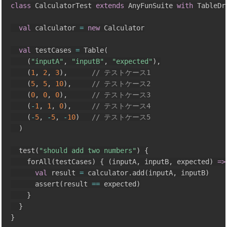
class
 CalculatorTest 
extends
 AnyFunSuite 
with
 TableDr
val
 calculator 
=
new
 Calculator

val
 testCases 
=
 Table
(
(
"inputA"
,
"inputB"
,
"expected"
)
,
(
1
,
2
,
3
)
,
// テストケース1
(
5
,
5
,
10
)
,
// テストケース2
(
0
,
0
,
0
)
,
// テストケース3
(
-
1
,
1
,
0
)
,
// テストケース4
(
-
5
,
-
5
,
-
10
)
// テストケース5
)
  test
(
"should add two numbers"
)
{
    forAll
(
testCases
)
{
(
inputA
,
 inputB
,
 expected
)
=>
val
 result 
=
 calculator
.
add
(
inputA
,
 inputB
)
      assert
(
result 
==
 expected
)
}
}
}