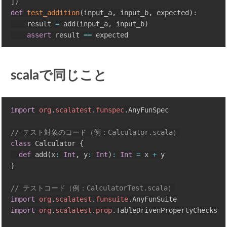
]
)
def
test_addition
(
input_a
,
 input_b
,
 expected
)
:
    result 
=
 add
(
input_a
,
 input_b
)
assert
 result 
==
scalaで同じこと
import
org
.
scalatest
.
funspec
.
AnyFunSpec

// テスト対象のコード（例：Calculator.scala）
class
 Calculator 
{
def
 add
(
x
:
Int
,
 y
:
Int
)
:
Int
=
 x 
+
}
// テストコード（例：CalculatorTest.scala）
import
org
.
scalatest
.
funsuite
.
import
org
.
scalatest
.
prop
.
TableDrivenPropertyChecks
