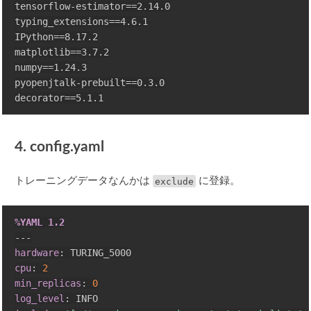
tensorflow-estimator==2.14.0

typing_extensions==4.6.1

IPython==8.17.2

matplotlib==3.7.2

numpy==1.24.3

pyopenjtalk-prebuilt==0.3.0

4. config.yaml
トレーニングデータなんかは
exclude
に登録。
%YAML 1.2
---
hardware
:
cpu
:
2
min_replicas
:
0
log_level
: