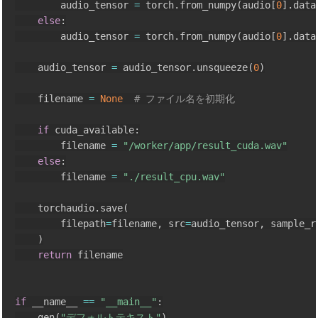
        audio_tensor 
=
 torch
.
from_numpy
(
audio
[
0
]
.
data
else
:
        audio_tensor 
=
 torch
.
from_numpy
(
audio
[
0
]
.
data
    audio_tensor 
=
 audio_tensor
.
unsqueeze
(
0
)
    filename 
=
None
# ファイル名を初期化
if
 cuda_available
:
        filename 
=
"/worker/app/result_cuda.wav"
else
:
        filename 
=
"./result_cpu.wav"
    torchaudio
.
save
(
        filepath
=
filename
,
 src
=
audio_tensor
,
 sample_r
)
return
 filename

if
 __name__ 
==
"__main__"
:
    gen
(
"デフォルトテキスト"
)