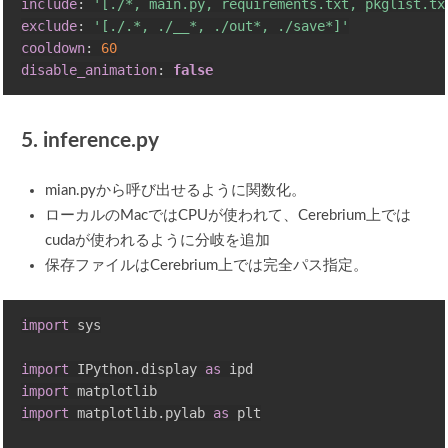
include
:
'[./*, main.py, requirements.txt, pkglist.tx
exclude
:
'[./.*, ./__*, ./out*, ./save*]'
cooldown
:
60
disable_animation
:
false
5. inference.py
mian.pyから呼び出せるように関数化。
ローカルのMacではCPUが使われて、Cerebrium上では
cudaが使われるように分岐を追加
保存ファイルはCerebrium上では完全パス指定。
import
 sys

import
 IPython
.
display 
as
import
import
 matplotlib
.
pylab 
as
 plt
