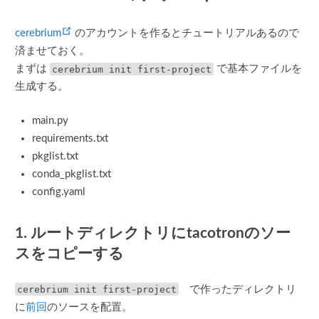
(opens new window)
cerebrium
のアカウントを作るとチュートリアルあるので
済ませておく。
まずは
cerebrium init first-project
で基本ファイルを
生成する。
main.py
requirements.txt
pkglist.txt
conda_pkglist.txt
config.yaml
1. ルートディレクトリにtacotronのソー
スをコピーする
cerebrium init first-project
で作ったディレクトリ
に
前回
のソースを配置。