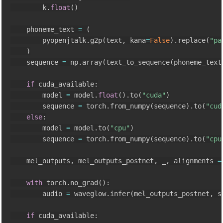
        k
.
float
(
)
    phoneme_text 
=
(
        pyopenjtalk
.
g2p
(
text
,
 kana
=
False
)
.
replace
(
"pa
)
    sequence 
=
 np
.
array
(
text_to_sequence
(
phoneme_text
if
 cuda_available
:
        model 
=
 model
.
float
(
)
.
to
(
"cuda"
)
        sequence 
=
 torch
.
from_numpy
(
sequence
)
.
to
(
"cud
else
:
        model 
=
 model
.
to
(
"cpu"
)
        sequence 
=
 torch
.
from_numpy
(
sequence
)
.
to
(
"cpu
    mel_outputs
,
 mel_outputs_postnet
,
 _
,
 alignments 
=
with
 torch
.
no_grad
(
)
:
        audio 
=
 waveglow
.
infer
(
mel_outputs_postnet
,
 s
if
 cuda_available
: