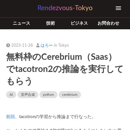
Rendezvous-Tokyo
ニュース
技術
ビジネス
お問合わせ
2023-11-28
はろー
in Tokyo
無料枠のCerebrium（Saas）
でtacotron2の推論を実行して
もらう
AI
音声合成
python
cerebrium
前回
、tacotronの学習から推論まで行なった。