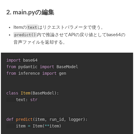
2. main.pyの編集
Itemの
text
はリクエストパラメータで使う。
predict()
内で推論させてAPIの戻り値としてbase64の
音声ファイルを返却する。
import
from
 pydantic 
import
from
 inference 
import
 gen

class
Item
(
BaseModel
)
:
    text
:
str
def
predict
(
item
,
 run_id
,
 logger
)
:
    item 
=
 Item
(
**
item
)