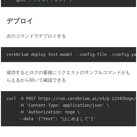
デプロイ
次のコマンドでデプロイする
成功するとログの最後にリクエストのサンプルコマンドがも
らえるから叩いて確認できる
curl -X POST https://run.cerebrium.ai/v3/p-12345hoge/t
     -H 'Content-Type: application/json' \

     -H 'Authorization: hoge \
