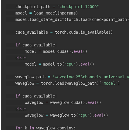
    checkpoint_path 
=
"checkpoint_12000"
    model 
=
 load_model
(
hparams
)
    model
.
load_state_dict
(
torch
.
load
(
checkpoint_path
)
    cuda_available 
=
 torch
.
cuda
.
is_available
(
)
if
 cuda_available
:
        model 
=
 model
.
cuda
(
)
.
eval
(
)
else
:
        model 
=
 model
.
to
(
"cpu"
)
.
eval
(
)
    waveglow_path 
=
"waveglow_256channels_universal_v
    waveglow 
=
 torch
.
load
(
waveglow_path
)
[
"model"
]
if
 cuda_available
:
        waveglow 
=
 waveglow
.
cuda
(
)
.
eval
(
)
else
:
        waveglow 
=
 waveglow
.
to
(
"cpu"
)
.
eval
(
)
for
 k 
in
 waveglow
.
convinv
: