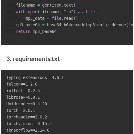
    filename 
=
 gen
(
item
.
text
)
with
open
(
filename
,
"rb"
)
as
file
:
        mp3_data 
=
file
.
read
(
)
    mp3_base64 
=
 base64
.
b64encode
(
mp3_data
)
.
decode
(
"u
return
 mp3_base64

3. requirements.txt
typing-extensions==4.6.1

falcon==1.2.0

inflect==0.2.5

librosa==0.9.1

Unidecode==0.4.20

torch==2.0.1

torchaudio==2.0.2

torchvision==0.15.2

tensorflow==2.14.0
