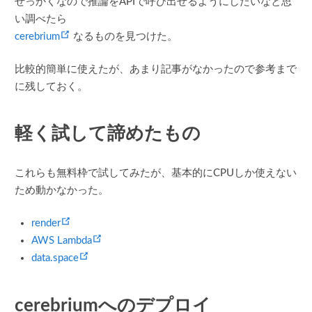
せっかくなので推論をAPIで呼び出せるようにしたいなと思
い調べたら
(opens new window)
cerebrium
なるものを見つけた。
比較的簡単に使えたが、あまり記事がなかったので参考まで
に残しておく。
軽く試して諦めたもの
これらも無料枠で試してみたが、基本的にCPUしか使えない
ため動かなかった。
(opens new window)
render
(opens new window)
AWS Lambda
(opens new window)
data.space
cerebriumへのデプロイ