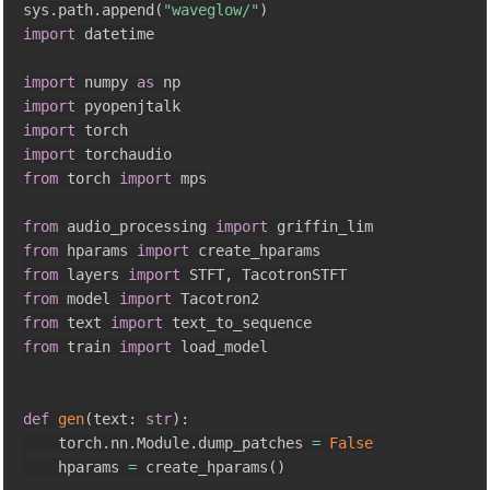
sys
.
path
.
append
(
"waveglow/"
)
import
 datetime

import
 numpy 
as
import
import
import
from
 torch 
import
 mps

from
 audio_processing 
import
from
 hparams 
import
from
 layers 
import
 STFT
,
from
 model 
import
from
 text 
import
from
 train 
import
 load_model

def
gen
(
text
:
str
)
:
    torch
.
nn
.
Module
.
dump_patches 
=
False
    hparams 
=
 create_hparams
(
)