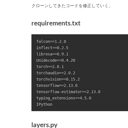
クローンしてきたコードを修正していく。
requirements.txt
falcon==1.2.0

inflect==0.2.5

librosa==0.9.1

Unidecode==0.4.20

torch==2.0.1

torchaudio==2.0.2

torchvision==0.15.2

tensorflow==2.13.0

tensorflow-estimator==2.13.0

typing_extensions==4.5.0

layers.py