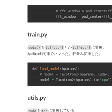
# fft_window = pad_center(ff
            fft_window 
=
 pad_center
(
fft_
train.py
cuda()
を
to("cpu")
とか
to("mps")
に変換。
結構cuda関連でハマった。軒並み変換した。
def
load_model
(
hparams
)
:
# model = Tacotron2(hparams).cuda()
    model 
=
 Tacotron2
(
hparams
)
.
to
(
"cpu"
)
utils.py
cuda
を
mps
に変換している