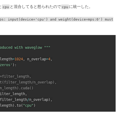
と
cpu
と混合してると怒られたので
cpu
に統一した。
ps: input(device='cpu') and weight(device=mps:0') must
oduced with waveglow """
length
=
1024
,
 n_overlap
=
4
,
zeros'
)
:
=filter_length,
t(filter_length/n_overlap),
n_length).cuda()
ilter_length
,
filter_length
/
n_overlap
)
,
length
)
.
to
(
"cpu"
)