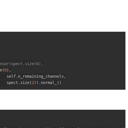
nsor(spect.size(0),
e
(
0
)
,
   self
.
n_remaining_channels
,
   spect
.
size
(
2
)
)
.
normal_
(
)