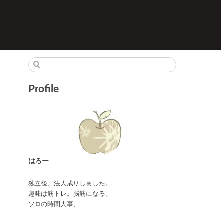
Profile
はろー
独立後、法人成りしました。
趣味は筋トレ。脳筋になる。
ソロの時間大事。