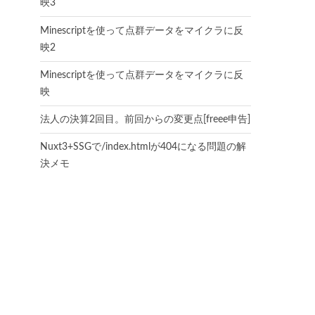
映3
Minescriptを使って点群データをマイクラに反
映2
Minescriptを使って点群データをマイクラに反
映
法人の決算2回目。前回からの変更点[freee申告]
Nuxt3+SSGで/index.htmlが404になる問題の解
決メモ