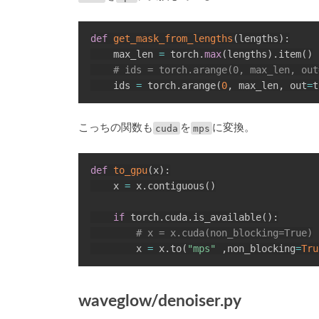
def
get_mask_from_lengths
(
lengths
)
:
    max_len 
=
 torch
.
max
(
lengths
)
.
item
(
)
# ids = torch.arange(0, max_len, out
    ids 
=
 torch
.
arange
(
0
,
 max_len
,
 out
=
t
こっちの関数も
cuda
を
mps
に変換。
def
to_gpu
(
x
)
:
    x 
=
 x
.
contiguous
(
)
if
 torch
.
cuda
.
is_available
(
)
:
# x = x.cuda(non_blocking=True)
        x 
=
 x
.
to
(
"mps"
,
non_blocking
=
Tru
waveglow/denoiser.py