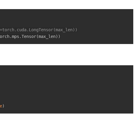
=torch.cuda.LongTensor(max_len))
orch
.
mps
.
Tensor
(
max_len
)
)
e
)