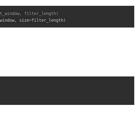
t_window, filter_length)
window
,
 size
=
filter_length
)