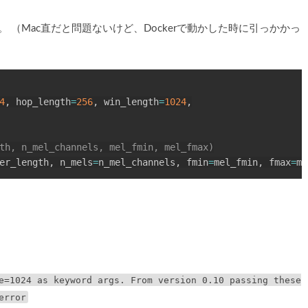
に修正。 （Mac直だと問題ないけど、Dockerで動かした時に引っかかっ
4
,
 hop_length
=
256
,
 win_length
=
1024
,
th, n_mel_channels, mel_fmin, mel_fmax)
er_length
,
 n_mels
=
n_mel_channels
,
 fmin
=
mel_fmin
,
 fmax
=
me
e=1024 as keyword args. From version 0.10 passing these
error