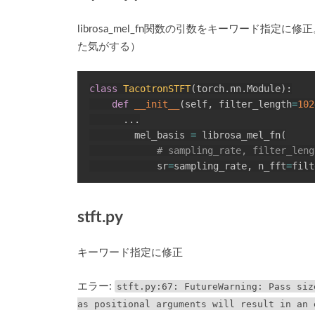
librosa_mel_fn関数の引数をキーワード指定
た気がする）
class
TacotronSTFT
(
torch
.
nn
.
Module
)
:
def
__init__
(
self
,
 filter_length
=
102
.
.
.
        mel_basis 
=
 librosa_mel_fn
(
# sampling_rate, filter_leng
            sr
=
sampling_rate
,
 n_fft
=
filt
stft.py
キーワード指定に修正
エラー:
stft.py:67: FutureWarning: Pass siz
as positional arguments will result in an 