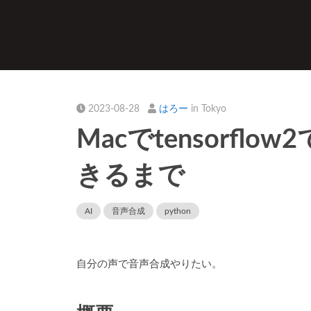
2023-08-28
はろー
in Tokyo
Macでtensorflo
きるまで
AI
音声合成
python
自分の声で音声合成やりたい。