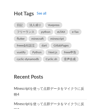
Hot Tags
See all
日記
法人成り
Vuepress
フリーランス
python
eLTAX
e-Tax
flutter
minecraft
minescript
freee会社設立
dart
GitlabPages
vuetify
Python
Next.js
freee申告
cyclic-dynamodb
Cyclic.sh
音声合成
Recent Posts
Minescriptを使って点群データをマイクラに反
映4
Minescriptを使って点群データをマイクラに反