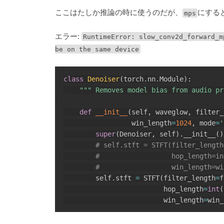
ここはたしか推論の時に使うのだが、
mps
にする
エラー:
RuntimeError: slow_conv2d_forward_m
be on the same device
class
Denoiser
(
torch
.
nn
.
Module
)
:
""" Removes model bias from audio pr
def
__init__
(
self
,
 waveglow
,
 filter_
                 win_length
=
1024
,
 mode
=
'
super
(
Denoiser
,
 self
)
.
__init__
(
)
# self.stft = STFT(filter_length
#                  hop_length=in
#                  win_length=wi
        self
.
stft 
=
 STFT
(
filter_length
=
f
                         hop_length
=
int
(
                         win_length
=
win_