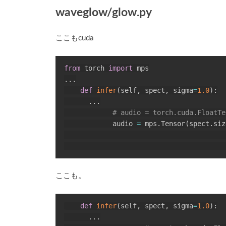
waveglow/glow.py
ここもcuda
from
 torch 
import
.
.
.
def
infer
(
self
,
 spect
,
 sigma
=
1.0
)
:
.
.
.
# audio = torch.cuda.FloatTe
            audio 
=
 mps
.
Tensor
(
spect
.
siz
                                        
                                        
ここも。
def
infer
(
self
,
 spect
,
 sigma
=
1.0
)
:
.
.
.