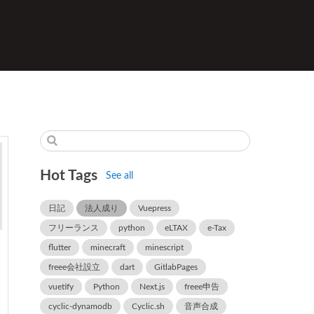
Hot Tags
See all
日記
法人成り
Vuepress
フリーランス
python
eLTAX
e-Tax
flutter
minecraft
minescript
っ
freee会社設立
dart
GitlabPages
vuetify
Python
Next.js
freee申告
cyclic-dynamodb
Cyclic.sh
音声合成