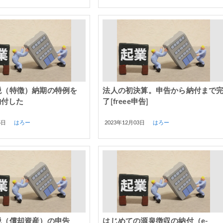
税（特徴）納期の特例を
法人の初決算。申告から納付まで
納付した
了[freee申告]
5日
はろー
2023年12月03日
はろー
税（償却資産）の申告
はじめての源泉徴収の納付（e-