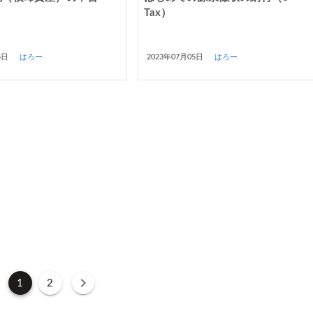
）
Tax）
5日
はろー
2023年07月05日
はろー
1
2