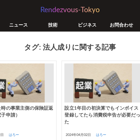
Rendezvous-Tokyo
ニュース
技術
ビジネス
お問合わせ
タグ: 法人成りに関する記事
た時の事業主側の保険証返
設立1年目の初決算でもインボイス
電子申請）
登録してたら消費税申告が必要だ
た
2日
はろー
2024年04月02日
はろー